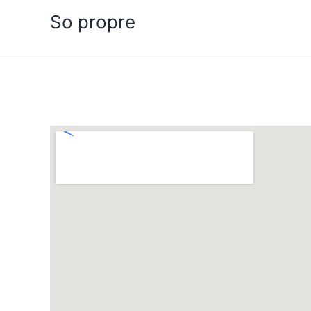
Aller
So propre
au
contenu