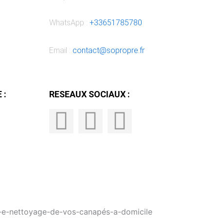
WhatsApp :
+33651785780
Email :
contact@sopropre.fr
 :
RESEAUX SOCIAUX :
F
I
L
a
n
i
c
s
n
e
t
k